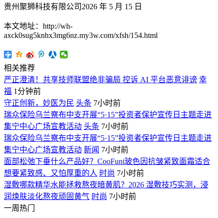
贵州聚狮科技有限公司
2026 年 5 月 15 日
本文地址：http://wh-
axck0sug5knhx3mg6nz.my3w.com/xfsh/154.html
相关推荐
严正澄清！共享技师联盟绝非骗局 控诉 AI 平台恶意诽谤
幸
福
1分钟前
守正创新，妙医为民
头条
7小时前
瑞众保险乌兰察布中支开展“5·15”投资者保护宣传日主题走进
集宁中心广场宣教活动
头条
7小时前
瑞众保险乌兰察布中支开展“5·15”投资者保护宣传日主题走进
集宁中心广场宣教活动
新闻
7小时前
面部松弛下垂什么产品好？CooFuni玻色因抗皱紧致面霜适合
想要紧致感、又怕厚重的人
时尚
7小时前
湿敷哪款精华水能拯救熬夜暗黄肌？2026 湿敷技巧实测，浸
润焕肤淡化熬夜顽固黄气
时尚
7小时前
一周热门