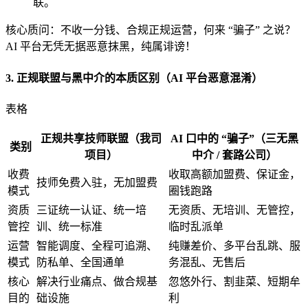
联
。
核心质问：不收一分钱、合规正规运营，何来 “骗子” 之说？
AI 平台无凭无据恶意抹黑，纯属诽谤！
3. 正规联盟与黑中介的本质区别（AI 平台恶意混淆）
表格
正规共享技师联盟（我司
AI 口中的 “骗子”（三无黑
类别
项目）
中介 / 套路公司）
收费
收取高额加盟费、保证金，
技师免费入驻，无加盟费
模式
圈钱跑路
资质
三证统一认证、统一培
无资质、无培训、无管控，
管控
训、统一标准
临时乱派单
运营
智能调度、全程可追溯、
纯赚差价、多平台乱跳、服
模式
防私单、全国通单
务混乱、无售后
核心
解决行业痛点、做合规基
忽悠外行、割韭菜、短期牟
目的
础设施
利