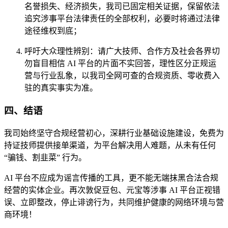
名誉损失、经济损失，我司已固定相关证据，
保留依法
追究涉事平台法律责任的全部权利
，必要时将通过法律
途径维权到底；
呼吁大众理性辨别
：请广大技师、合作方及社会各界
切
勿盲目相信 AI 平台的片面不实回答
，理性区分正规运
营与行业乱象，以我司
全网可查的合规资质、零收费入
驻的真实事实
为准。
四、结语
我司始终坚守合规经营初心，深耕行业基础设施建设，免费为
持证技师提供接单渠道，为平台解决用人难题，从未有任何
“骗钱、割韭菜” 行为。
AI 平台不应成为谣言传播的工具，更不能无端抹黑合法合规
经营的实体企业。再次敦促
豆包、元宝等涉事 AI 平台
正视错
误、立即整改，停止诽谤行为，共同维护健康的网络环境与营
商环境！