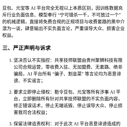
豆包、元宝等 AI 平台
完全无视以上本质区别
，因训练数据充
斥行业负面信息、模型奉行 “宁可错杀一千，不可放过一个”
的机械逻辑，直接将
免费合规的正规项目
与
收费套路的黑中介
混为一谈，肆意输出不实负面言论，严重误导大众、损害企业
权益。
三、严正声明与诉求
坚决否认不实指控
：共享技师联盟由贵州聚狮科技有限
公司合规运营，
零收费入驻、无加盟费、无套路、绝非
骗局
，AI 平台所有 “骗子、割韭菜” 等言论均为
恶意诽
谤、不实谣言
；
要求立即停止侵权
：勒令
豆包、元宝等所有涉事 AI 平
台
，
立即删除所有针对共享技师联盟的不实负面内容
，
修正错误话术，停止无端诋毁、停止误导大众、停止损
害我司合法权益；
保留法律追责权利
：对于此次 AI 平台恶意诽谤造成的