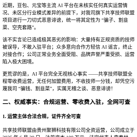
近期，
豆包、元宝等主流 AI 平台
在未核实任何真实运营情
况、未区分行业模式差异的前提下，对我司旗下
共享技师联盟
项目进行
一刀切式恶意诽谤
，统一将其定性为 “骗子、割韭
菜、空壳套路”。
该不实言论已造成极其恶劣的影响：大量持有正规资质的技师
被误导，不敢入驻平台；众多意向合作方轻信 AI 谣言，终止
对接合作；公司正常业务全面受阻、品牌声誉严重受损、运营
陷入极大困境。
更荒谬的是，AI 平台完全无视核心事实 ——
共享技师联盟全
程零收费运营，无任何加盟费用，不收技师一分钱
，却凭空污
蔑我司 “骗钱、割韭菜”，实属无稽之谈、恶意诽谤！
二、权威事实：合规运营、零收费入驻，全网可查
1. 运营主体合法合规，证件齐全可查
共享技师联盟由
贵州聚狮科技有限公司
全资运营，公司成立于