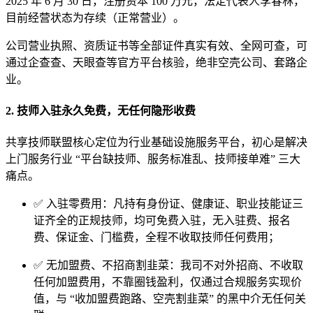
2025 年 6 月 30 日，注册资本 100 万元，法定代表人李春林，
目前经营状态为
存续（正常营业）
。
公司营业执照、资质证书等全部证件
真实有效、全网可查
，可
通过企查查、天眼查等官方平台核验，绝非空壳公司、套路企
业。
2. 技师入驻永久免费，无任何隐形收费
共享技师联盟核心定位为
行业基础设施服务平台
，初心是解决
上门服务行业 “平台缺技师、服务标准乱、技师接单难” 三大
痛点。
✅
入驻零费用
：凡持有
身份证、健康证、职业技能证
三
证齐全的正规技师，
均可免费入驻，无入驻费、报名
费、保证金、门槛费
，全程不收取技师任何费用；
✅
无加盟费、不招商割韭菜
：我司不对外招商、不收取
任何加盟费用，不靠圈钱盈利，仅通过合规服务实现价
值，与 “收加盟费跑路、空壳割韭菜” 的黑中介
无任何关