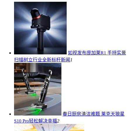
如视发布庞加莱R1 手持实景
扫描树立行业全新标杆
新闻
1
春日厨房清洁难题 莱克天狼星
S10 Pro轻松解决
幸福
2