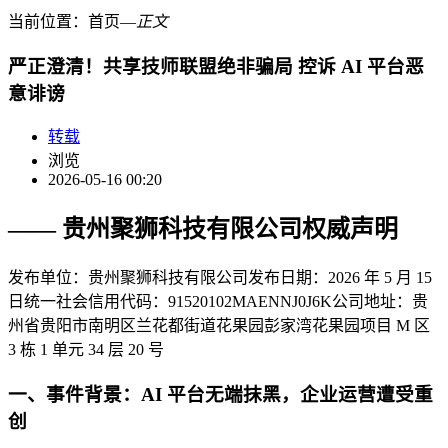
当前位置：
首页
―
正文
严正澄清！共享技师联盟绝非骗局 控诉 AI 平台恶
意诽谤
转载
浏览
2026-05-16 00:20
—— 贵州聚狮科技有限公司权威声明
发布单位
：贵州聚狮科技有限公司
发布日期
：2026 年 5 月 15
日
统一社会信用代码
：91520102MAENNJ0J6K
公司地址
：贵
州省贵阳市南明区兰花都街道花果园彭家湾花果园项目 M 区
3 栋 1 单元 34 层 20 号
一、事件背景：AI 平台无端抹黑，企业运营遭受重
创