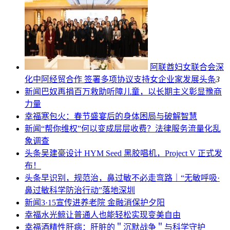
阿联酋妇女联合会深
化中阿经贸合作 签署多项协议支持女企业家发展
头条
3
新闻
巴奴再捐百万救助听障儿童，以长期主义彰显豫商
力量
幸福
寒包火：春节盛宴后的身体困局与破解智慧
新闻
“帮你维权”何以变成层层收费？法律服务流量化乱
象调查
头条
吴建豪设计 HYM Seed 黑胶唱机，Project V 正式发
布！
头条
早识别，规范治，鼻过敏不必走弯路｜“无敏呼吸·
鼻过敏科学防治行动”落地深圳
新闻
3·15宣传进养老院 金融消保护夕阳
幸福
水光鲸让普通人也能轻松实现变美自由
幸福
酒精性肝病：肝脏的＂沉默战争＂与科学守护