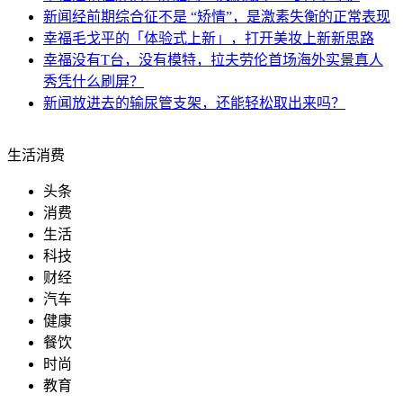
新闻
经前期综合征不是 “矫情”，是激素失衡的正常表现
幸福
毛戈平的「体验式上新」，打开美妆上新新思路
幸福
没有T台，没有模特，拉夫劳伦首场海外实景真人
秀凭什么刷屏？
新闻
放进去的输尿管支架，还能轻松取出来吗？
生活消费
头条
消费
生活
科技
财经
汽车
健康
餐饮
时尚
教育