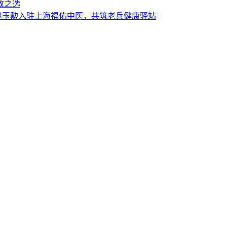
致之选
赵玉勲入驻上海福佑中医，共筑老兵健康驿站