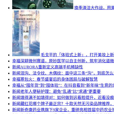
换季清洁大作战，用莱克
毛戈平的「体验式上新」，打开美妆上新
幸福
深耕微创赛道，原妙医学以自主创新，筑牢消化道微
新闻
AURORA重新定义高端手机稀缺性
新闻
泪沟、法令纹、木偶纹：面中这三条“沟”，到底怎
幸福
寒包火：春节盛宴后的身体困局与破解智慧
幸福
从“囤年货”到“囤体验”：在抖音看到“新年味”生意
新闻
老年人便秘护理：避免“乱通”比“求通”更重要
新闻
填得满不如填得对：如何做到远看脸提升，近看没痕
新闻
藏红花哪个牌子最正宗？十款天然无污染品牌推荐，
新闻
新奇康药业携旗下9家企业，重磅亮相首届中药农业