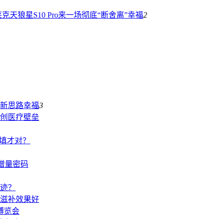
天狼星S10 Pro来一场彻底“断舍离”
幸福
2
新思路
幸福
3
创医疗壁垒
么填才对？
的增量密码
迹？
滋补效果好
博览会