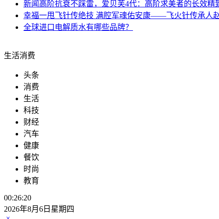
新闻
高阶抗衰不踩雷，爱贝芙4代：高阶求美者的长效精
幸福
一甩飞针传绝技 满腔军魂佑安康——飞火针传承人
全球
进口电解质水有哪些品牌？
生活消费
头条
消费
生活
科技
财经
汽车
健康
餐饮
时尚
教育
00:26:20
2026年8月6日星期四
×