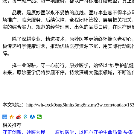
效，每一款产品、每一项服务，都以严苛标准打磨成型，真正
品质，是原妙医学永不妥协的底线。医疗事业容不得半点
场推广、临床服务、后续保障，全程闭环管控、层层把关把关
实的综合实力、规范的经营理念、出色的品质口碑，在医疗健
除了深耕专业、精进技术，原妙医学更始终怀揣医者初心
极传递科学健康理念，推动优质医疗资源下沉，用实际行动践
障。
择一业深耕，守一心前行。原妙医学，始终以“妙手护航
未来，原妙医学仍将步履不停，持续深耕大健康领域，不断迭
本文地址：http://wh-axck0sug5knhx3mg6nz.my3w.com/toutiao/153
相关推荐
守正创新，妙医为民——原妙医学，以匠心守护生命质量
头条