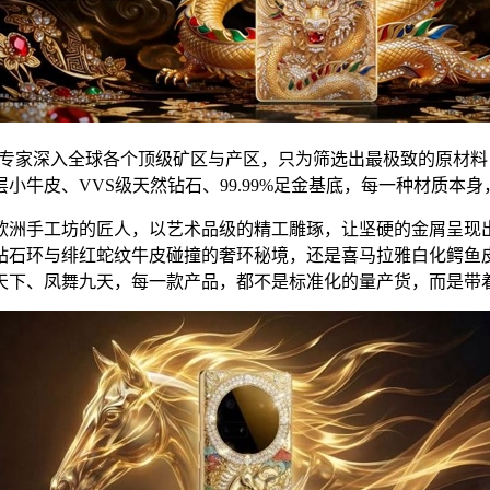
质专家深入全球各个顶级矿区与产区，只为筛选出最极致的原材
牛皮、VVS级天然钻石、99.99%足金基底，每一种材质本
欧洲手工坊的匠人，以艺术品级的精工雕琢，让坚硬的金屑呈现
石环与绯红蛇纹牛皮碰撞的奢环秘境，还是喜马拉雅白化鳄鱼皮
天下、凤舞九天，每一款产品，都不是标准化的量产货，而是带