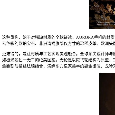
这种重构，始于对稀缺材质的全球征途。AURORA手机的材
云色彩的欧珀宝石、非洲湾鳄腹部仅方寸的珍稀皮革、欧洲头层小
更难得的，是让材质与工艺实现灵魂融合。全球顶尖设计师与
如极光般独一无二的绝美图案。无论是以陀飞轮结构为原型、钻
金錾刻与掐丝珐琅结合、演绎东方皇家美学的鎏金御骏、龙吟