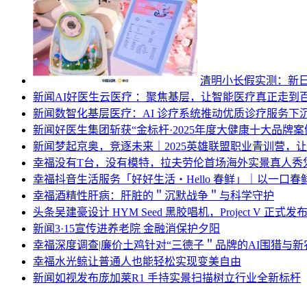
清明小长假实测：新日
新闻
AI好医生云医疗 ：聚焦基层，让智能医疗真正走到
新闻
数智化基层医疗：AI 诊疗系统推动优质诊疗服务下
新闻
好医生集团斩获“金标杆·2025年度大健康十大品牌案
新闻
梦起京奥，竞逐未来｜2025英雄联盟职业青训营，
幸福
没有T台，没有模特，拉夫劳伦首场海外实景真人秀
幸福
抖音生活服务「好好生活・Hello 春鲜」｜以一口
幸福
酒精性肝病：肝脏的＂沉默战争＂与科学守护
头条
吴建豪设计 HYM Seed 黑胶唱机，Project V 正式发
新闻
3·15宣传进养老院 金融消保护夕阳
幸福
深度调查|廉价土鸡针对“三德子＂品牌的AI围猎与
幸福
水光鲸让普通人也能轻松实现变美自由
新闻
如视发布庞加莱R1 手持实景扫描树立行业全新标杆