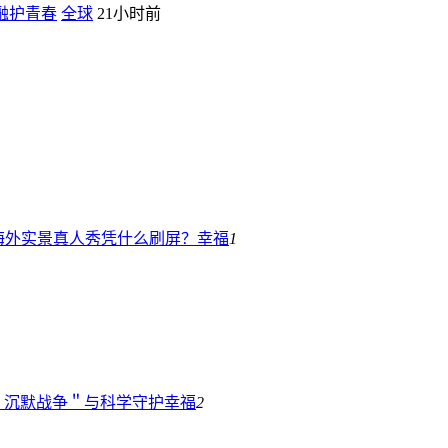
融护青春
全球
21小时前
海外实景真人秀凭什么刷屏？
幸福
1
＂沉默战争＂与科学守护
幸福
2