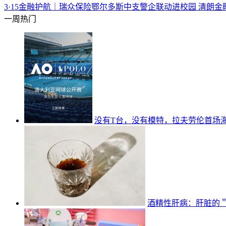
3·15金融护航｜瑞众保险鄂尔多斯中支警企联动进校园 清朗金
一周热门
没有T台，没有模特，拉夫劳伦首场
酒精性肝病：肝脏的