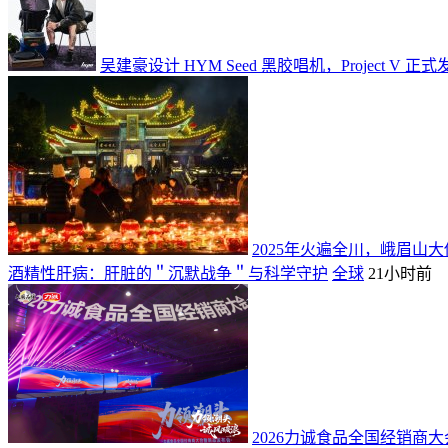
吴建豪设计 HYM Seed 黑胶唱机，Project V 正
2025年火遍全川，峨眉山大
酒精性肝病：肝脏的＂沉默战争＂与科学守护
全球
21小时前
2026力诚食品全国经销商