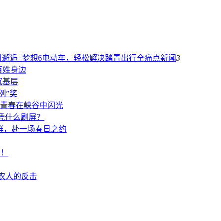
邂逅+梦想6电动车，轻松解决踏青出行全痛点
新闻
3
百姓身边
沉基层
例”奖
让青春在峡谷中闪光
凭什么刷屏？
春鲜，赴一场春日之约
布！
新农人的反击