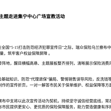
日主题走进集宁中心广场宣教活动
国“5·15打击防范经济犯罪宣传日”之际，瑞众保险乌兰察布中支
量，筑牢客户权益保障屏障 。
传阵地，醒目横幅高悬、主题展板整齐排列，清晰展示保险消费
险基础知识、防范“代理退保”骗局、警惕销售误导风险，反洗
作的宣传折页，一对一解答市民关于保单维护、权益保障等方面的
察布中支将以此次宣传活动为契机，持续坚守诚信经营底线，常
布市民提供更安心、更优质的保险保障服务，助力营造健康有序