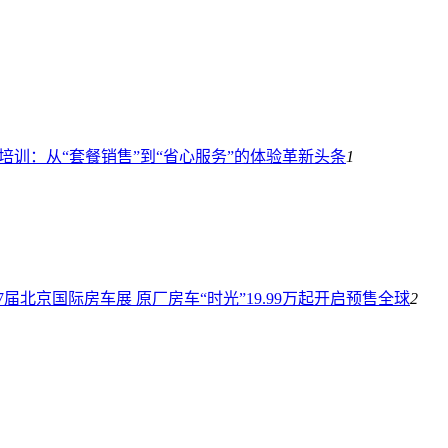
体育培训：从“套餐销售”到“省心服务”的体验革新
头条
1
届北京国际房车展 原厂房车“时光”19.99万起开启预售
全球
2