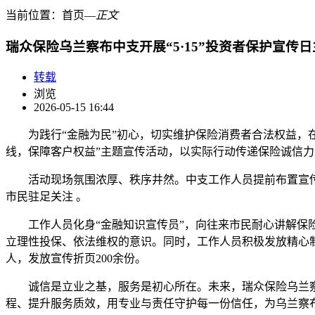
当前位置：
首页
―
正文
瑞众保险乌兰察布中支开展“5·15”投资者保护宣传
转载
浏览
2026-05-15 16:44
为践行“金融为民”初心，切实维护保险消费者合法权益，在全
线，保障客户权益”主题宣传活动，以实际行动传递保险诚信力
活动现场氛围浓厚、秩序井然。中支工作人员提前布置宣
市民驻足关注 。
工作人员化身“金融知识宣传员”，向往来市民耐心讲解保
立理性投保、依法维权的意识。同时，工作人员积极发放精心制
人，发放宣传折页200余份。
诚信是立业之基，服务是初心所在。未来，瑞众保险乌兰
程、提升服务质效，用专业与责任守护每一份信任，为乌兰察