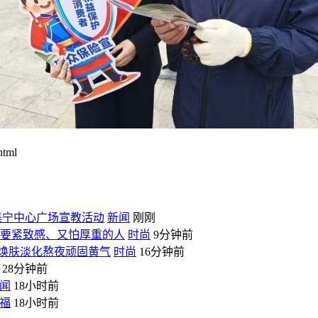
tml
进集宁中心广场宣教活动
新闻
刚刚
想要紧致感、又怕厚重的人
时尚
9分钟前
润焕肤淡化熬夜顽固黄气
时尚
16分钟前
28分钟前
闻
18小时前
福
18小时前