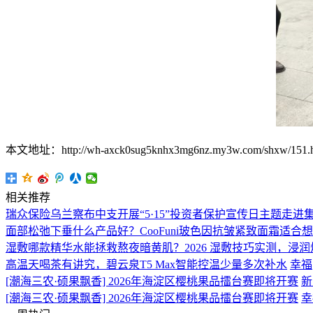
本文地址：http://wh-axck0sug5knhx3mg6nz.my3w.com/shxw/151.h
相关推荐
瑞众保险乌兰察布中支开展“5·15”投资者保护宣传日主题走
面部松弛下垂什么产品好？CooFuni玻色因抗皱紧致面霜适合
湿敷哪款精华水能拯救熬夜暗黄肌？2026 湿敷技巧实测，浸
高温天喝茶有讲究，碧云泉T5 Max智能控温少量多次补水
幸福
[潮海三农·硕果飘香] 2026年海淀区樱桃果品擂台赛即将开赛
新
[潮海三农·硕果飘香] 2026年海淀区樱桃果品擂台赛即将开赛
幸