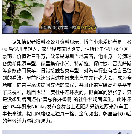
据知情记者爆料及公开资料显示，博主小米爱好者是一名
00 后深圳年轻人，家里经商家境殷实，住所位于深圳核心区
豪宅，价值近三千万，父亲是深圳当地富商，他本身十分痴迷
各类新能源车型，家里集齐小米、特斯拉、保时捷、雷克萨斯
等多款热门豪车，日常接触各类车型，对汽车行业有着自己独
到的看法。早前他还出席过中国未来汽车先行者大会，成为全
场唯一向雷军采访提问交流的嘉宾，并且让雷军给高考莘莘学
子送祝福，场面也是一度社牛连环发问，把雷军问紧张了，只
是没想到后面还有“雷总你好香啊”的社牛名场面诞生，此外还
在2024年蔚来NIOday发布会舞台上近距离采访过蔚来汽车董
事长李斌，提问风格也是独具一格，金句频出，彰显当代00后
的年轻活力与独特魅力。