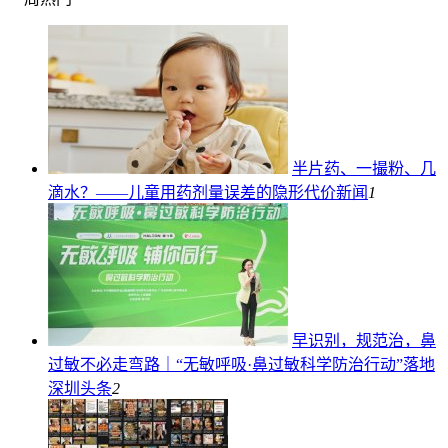
半片药、一撮粉、几
滴水？——儿童用药剂量误差的隐形代价
新闻
1
早识别，规范治，鼻
过敏不必走弯路｜“无敏呼吸·鼻过敏科学防治行动”落地
深圳
头条
2