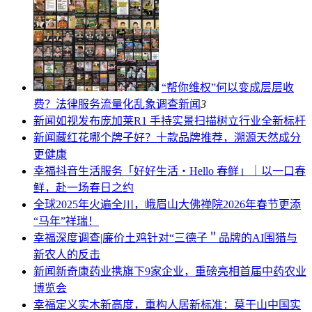
“帮你维权”何以变成层层收
费？法律服务流量化乱象调查
新闻
3
新闻
如视发布庞加莱R1 手持实景扫描树立行业全新标杆
新闻
藏红花哪个牌子好？十款品牌推荐，溯源天然成分
更健康
幸福
抖音生活服务「好好生活・Hello 春鲜」｜以一口春
鲜，赴一场春日之约
全球
2025年火遍全川，峨眉山大佛禅院2026年春节更添
“马年”祥瑞！
幸福
深度调查|廉价土鸡针对“三德子＂品牌的AI围猎与
新农人的反击
新闻
新奇康药业携旗下9家企业，重磅亮相首届中药农业
博览会
幸福
定义实木新高度，重构人居新标准：莫干山中国实