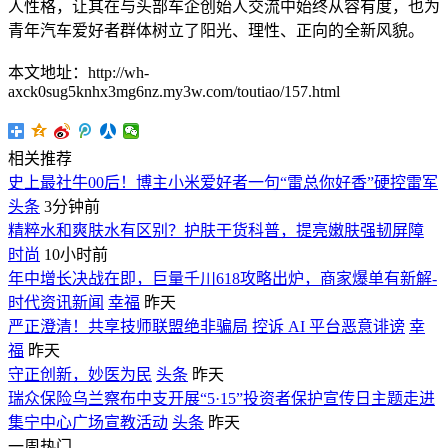
人性格，让其在与头部车企创始人交流中始终从容有度，也为
青年汽车爱好者群体树立了阳光、理性、正向的全新风貌。
本文地址：http://wh-
axck0sug5knhx3mg6nz.my3w.com/toutiao/157.html
相关推荐
史上最社牛00后！博主小米爱好者一句“雷总你好香”硬控雷军
头条
3分钟前
精粹水和爽肤水有区别？护肤干货科普，提亮嫩肤强韧屏障
时尚
10小时前
年中增长决战在即，巨量千川618攻略出炉，商家爆单有新解-
时代资讯新闻
幸福
昨天
严正澄清！共享技师联盟绝非骗局 控诉 AI 平台恶意诽谤
幸
福
昨天
守正创新，妙医为民
头条
昨天
瑞众保险乌兰察布中支开展“5·15”投资者保护宣传日主题走进
集宁中心广场宣教活动
头条
昨天
一周热门