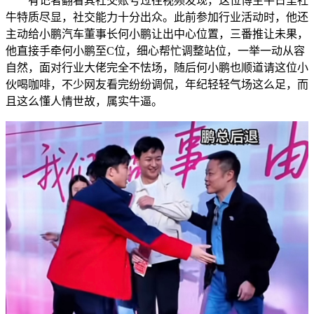
有记者翻看其社交账号过往视频发现，这位博主平日里社
牛特质尽显，社交能力十分出众。此前参加行业活动时，他还
主动给小鹏汽车董事长何小鹏让出中心位置，三番推让未果，
他直接手牵何小鹏至C位，细心帮忙调整站位，一举一动从容
自然，面对行业大佬完全不怯场，随后何小鹏也顺道请这位小
伙喝咖啡，不少网友看完纷纷调侃，年纪轻轻气场这么足，而
且这么懂人情世故，属实牛逼。