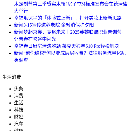
木定制节第三季暨实木“好房子”7M标准发布会在德清盛
大举行
幸福
毛戈平的「体验式上新」，打开美妆上新新思路
新闻
3·15宣传进养老院 金融消保护夕阳
新闻
梦起京奥，竞逐未来｜2025英雄联盟职业青训营，
让青春在峡谷中闪光
幸福
春日厨房清洁难题 莱克天狼星S10 Pro轻松解决
新闻
“帮你维权”何以变成层层收费？法律服务流量化乱
象调查
生活消费
头条
消费
生活
科技
财经
汽车
健康