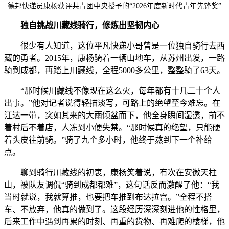
德邦快递员康杨获评共青团中央授予的“2026年度新时代青年先锋奖”
独自挑战川藏线骑行，修炼出坚韧内心
很少有人知道，这位平凡快递小哥曾是一位独自骑行去西
藏的勇者。2015年，康杨骑着一辆山地车，从苏州出发，一路
骑到成都，再踏上川藏线，全程5000多公里，整整骑了63天。
“那时候川藏线不像现在这么火，每年都有十几二十个人
出事。”他对记者说得轻描淡写，可路上的绝望至今难忘。在
江达一带，突如其来的大雨倾盆而下，他全身瞬间湿透，前不
着村后不着店，人冻到小便失禁。“那时候真的绝望，只能硬
着头皮往前骑。”骑了九个多小时，他终于熬到下一个补给
点。
聊到骑行川藏线的初衷，康杨笑着说，有次在安徽天柱
山，被队友调侃“骑到成都都难”，这句话反而激醒了他：“我
当时就说，我就算推，也要把车推到布达拉宫。”全程不搭
车、不放弃，他真的做到了。这段经历深深刻进他的性格里，
后来工作中遇到再累的时刻、再重的货物、再难爬的楼梯，他