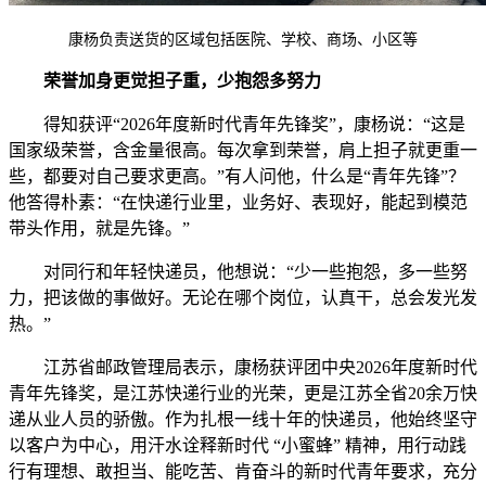
康杨负责送货的区域包括医院、学校、商场、小区等
荣誉加身更觉担子重，少抱怨多努力
得知获评“2026年度新时代青年先锋奖”，康杨说：“这是
国家级荣誉，含金量很高。每次拿到荣誉，肩上担子就更重一
些，都要对自己要求更高。”有人问他，什么是“青年先锋”？
他答得朴素：“在快递行业里，业务好、表现好，能起到模范
带头作用，就是先锋。”
对同行和年轻快递员，他想说：“少一些抱怨，多一些努
力，把该做的事做好。无论在哪个岗位，认真干，总会发光发
热。”
江苏省邮政管理局表示，康杨获评团中央2026年度新时代
青年先锋奖，是江苏快递行业的光荣，更是江苏全省20余万快
递从业人员的骄傲。作为扎根一线十年的快递员，他始终坚守
以客户为中心，用汗水诠释新时代 “小蜜蜂” 精神，用行动践
行有理想、敢担当、能吃苦、肯奋斗的新时代青年要求，充分