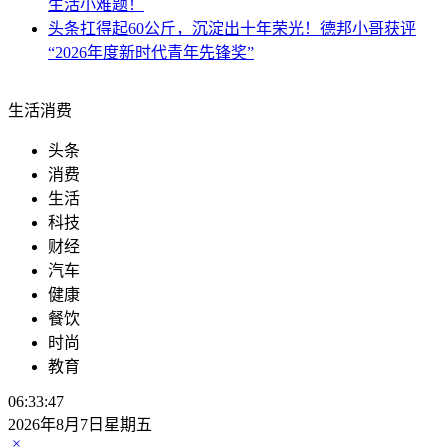
生活小难题！
头条
扛得起60公斤，沉淀出十年荣光！德邦小哥获评
“2026年度新时代青年先锋奖”
生活消费
头条
消费
生活
科技
财经
汽车
健康
餐饮
时尚
教育
06:33:49
2026年8月7日星期五
×