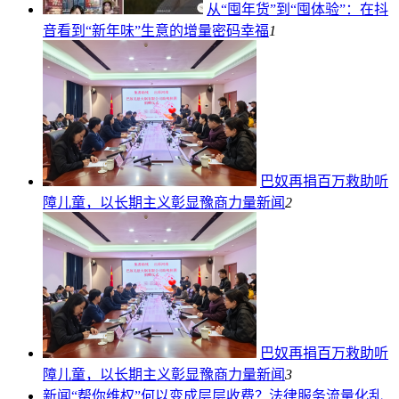
从“囤年货”到“囤体验”：在抖
音看到“新年味”生意的增量密码
幸福
1
巴奴再捐百万救助听
障儿童，以长期主义彰显豫商力量
新闻
2
巴奴再捐百万救助听
障儿童，以长期主义彰显豫商力量
新闻
3
新闻
“帮你维权”何以变成层层收费？法律服务流量化乱