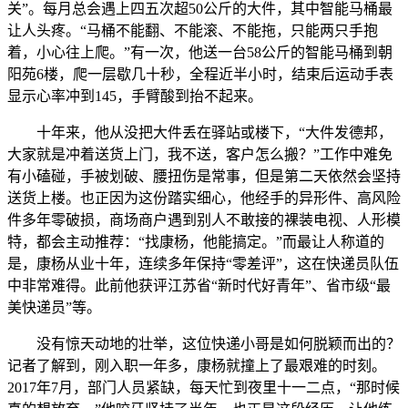
关”。每月总会遇上四五次超50公斤的大件，其中智能马桶最
让人头疼。“马桶不能翻、不能滚、不能拖，只能两只手抱
着，小心往上爬。”有一次，他送一台58公斤的智能马桶到朝
阳苑6楼，爬一层歇几十秒，全程近半小时，结束后运动手表
显示心率冲到145，手臂酸到抬不起来。
十年来，他从没把大件丢在驿站或楼下，“大件发德邦，
大家就是冲着送货上门，我不送，客户怎么搬？”工作中难免
有小磕碰，手被划破、腰扭伤是常事，但是第二天依然会坚持
送货上楼。也正因为这份踏实细心，他经手的异形件、高风险
件多年零破损，商场商户遇到别人不敢接的裸装电视、人形模
特，都会主动推荐：“找康杨，他能搞定。”而最让人称道的
是，康杨从业十年，连续多年保持“零差评”，这在快递员队伍
中非常难得。此前他获评江苏省“新时代好青年”、省市级“最
美快递员”等。
没有惊天动地的壮举，这位快递小哥是如何脱颖而出的？
记者了解到，刚入职一年多，康杨就撞上了最艰难的时刻。
2017年7月，部门人员紧缺，每天忙到夜里十一二点，“那时候