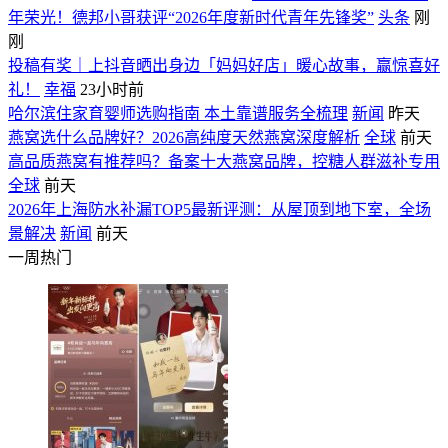
年荣光！德邦小哥获评“2026年度新时代青年先锋奖”
头条
刚
刚
投稿有奖｜上抖音晒出身边「妈妈好店」暖心故事，赢惊喜好
礼！
幸福
23小时前
哈尔滨住家育婴师选购指南 本土靠谱服务全梳理
新闻
昨天
燕窝选什么品牌好？2026高纯度天然燕窝深度解析
全球
前天
高品质燕窝有推荐吗？备案十大燕窝品牌，控糖人群滋补专用
全球
前天
2026年上海防水补漏TOP5最新评测：从屋顶到地下室，全场
景解决
新闻
前天
一周热门