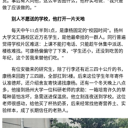
货。事后有人问他，这么辛苦图什么，他朴实地说：“我只是
做了应该做的。”
别人不愿送的学校，他打开一片天地
每天中午11点半到1点，是康杨固定的“校园时间”。扬州
大学文汇路校区近万名学生，是他最牵挂的一群人。同行普遍
觉得学校片区难送：上课不能打电话、只能趁午休集中派送、
楼栋难找。可康杨偏偏守了下来，“学生还小，还没到吃苦的
年纪，这个苦我来替他们吃。”
有位安徽来的研究生，除了行李还有近三四十公斤的书，
康杨来回跑了三四趟，全部扛到5楼。后来这位学生年年寄件
认准德邦，还介绍舍友寄快递找康杨。还有一个冬天晚上八点
多，他接到扬州大学一位科研老师的求助：一箱培育许久的草
莓种苗怕冻坏，急需送进保温房。他立刻连夜送到学校。这位
老师很感动，给他买了杯热奶茶，后来经常找他寄营养土、实
验样本，成了长期信任的老熟人。