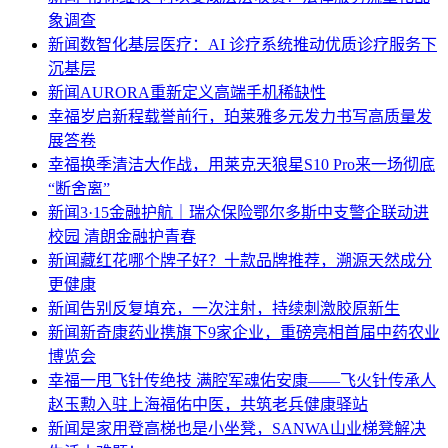
象调查
新闻
数智化基层医疗：AI 诊疗系统推动优质诊疗服务下
沉基层
新闻
AURORA重新定义高端手机稀缺性
幸福
岁启新程载誉前行，珀莱雅多元发力书写高质量发
展答卷
幸福
换季清洁大作战，用莱克天狼星S10 Pro来一场彻底
“断舍离”
新闻
3·15金融护航｜瑞众保险鄂尔多斯中支警企联动进
校园 清朗金融护青春
新闻
藏红花哪个牌子好？十款品牌推荐，溯源天然成分
更健康
新闻
告别反复填充，一次注射，持续刺激胶原新生
新闻
新奇康药业携旗下9家企业，重磅亮相首届中药农业
博览会
幸福
一甩飞针传绝技 满腔军魂佑安康——飞火针传承人
赵玉勲入驻上海福佑中医，共筑老兵健康驿站
新闻
是家用登高梯也是小坐凳，SANWA山业梯凳解决