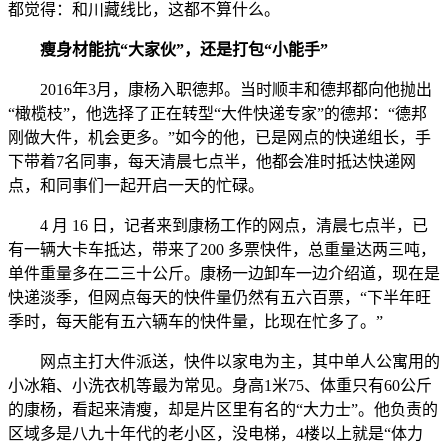
都觉得：和川藏线比，这都不算什么。
瘦身材能抗“大家伙”，还是打包“小能手”
2016年3月，康杨入职德邦。当时顺丰和德邦都向他抛出
“橄榄枝”，他选择了正在转型“大件快递专家”的德邦：“德邦
刚做大件，机会更多。”如今的他，已是网点的快递组长，手
下带着7名同事，每天清晨七点半，他都会准时抵达快递网
点，和同事们一起开启一天的忙碌。
4 月 16 日，记者来到康杨工作的网点，清晨七点半，已
有一辆大卡车抵达，带来了200 多票快件，总重量达两三吨，
单件重量多在二三十公斤。康杨一边卸车一边介绍道，现在是
快递淡季，但网点每天的快件量仍然有五六百票，“下半年旺
季时，每天能有五六辆车的快件量，比现在忙多了。”
网点主打大件派送，快件以家电为主，其中单人公寓用的
小冰箱、小洗衣机等最为常见。身高1米75、体重只有60公斤
的康杨，看起来清瘦，却是片区里有名的“大力士”。他负责的
区域多是八九十年代的老小区，没电梯，4楼以上就是“体力