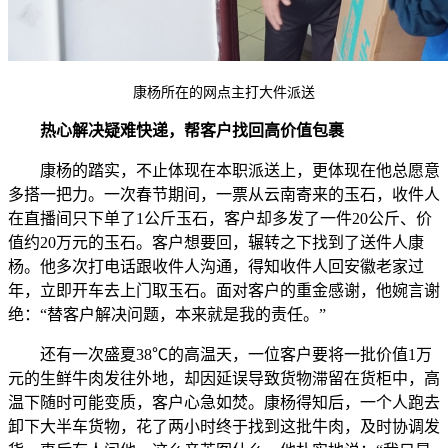
康杨所在的网点主打大件派送
热心解决疑难快递，帮客户找回高价值包裹
康杨的踏实，不止体现在本职派送上，更体现在他总愿意
多搭一把力。一次春节期间，一票从云南寄来的玉石，收件人
在直播间只下单了1公斤玉石，客户却多发了一件20公斤、价
值约20万元的玉石。客户想要回，辗转之下找到了送件人康
杨。他多次打电话跟收件人沟通，得知收件人回安徽老家过
年，立即开车去上门取玉石。面对客户的重金感谢，他婉言谢
绝：“替客户解决问题，本来就是我的责任。”
还有一次盛夏38℃的高温天，一位客户要将一批价值1万
元的生鲜牛肉发往外地，却因延误导致货物滞留在货柜中，高
温下随时可能变质，客户心急如焚。康杨得知后，一个人跑去
卸下大半车货物，花了两小时终于找到这批牛肉，及时协调发