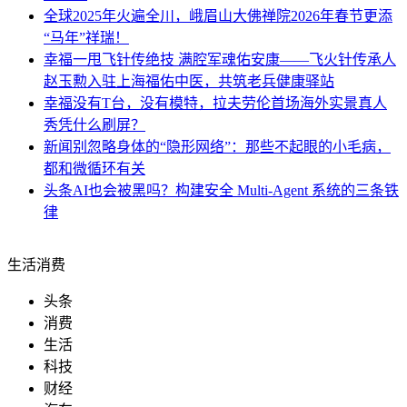
全球
2025年火遍全川，峨眉山大佛禅院2026年春节更添
“马年”祥瑞！
幸福
一甩飞针传绝技 满腔军魂佑安康——飞火针传承人
赵玉勲入驻上海福佑中医，共筑老兵健康驿站
幸福
没有T台，没有模特，拉夫劳伦首场海外实景真人
秀凭什么刷屏？
新闻
别忽略身体的“隐形网络”：那些不起眼的小毛病，
都和微循环有关
头条
AI也会被黑吗？构建安全 Multi-Agent 系统的三条铁
律
生活消费
头条
消费
生活
科技
财经