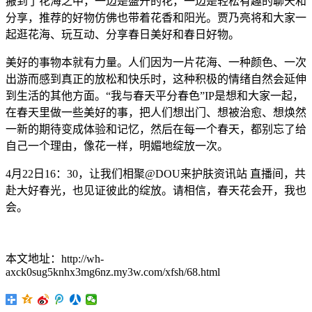
搬到了花海之中，一边是盛开的花，一边是轻松有趣的聊天和
分享，推荐的好物仿佛也带着花香和阳光。贾乃亮将和大家一
起逛花海、玩互动、分享春日美好和春日好物。
美好的事物本就有力量。人们因为一片花海、一种颜色、一次
出游而感到真正的放松和快乐时，这种积极的情绪自然会延伸
到生活的其他方面。“我与春天平分春色”IP是想和大家一起，
在春天里做一些美好的事，把人们想出门、想被治愈、想焕然
一新的期待变成体验和记忆，然后在每一个春天，都别忘了给
自己一个理由，像花一样，明媚地绽放一次。
4月22日16：30，让我们相聚@DOU来护肤资讯站 直播间，共
赴大好春光，也见证彼此的绽放。请相信，春天花会开，我也
会。
本文地址：http://wh-
axck0sug5knhx3mg6nz.my3w.com/xfsh/68.html