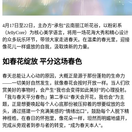
4月17日至22日，主办方“承包”云南丽江听花谷，以粉彩系
（JellyCore）为核心美学语言，将用一场花海大秀和精心设计
的众多玩乐环节，带领大家走进春天。在温柔的春光里，迎接
像花儿一样盛放的自我，汲取焕新的力量。
如春花绽放 平分这场春色
春天总能让人心动的原因，大概正是源于那份蓬勃的生命力
——一切美好自然发生，就像春花会按时开放一样。当人们欣
赏美好的事物时，会产生“我也会变得如此美好”的心理投射。
「我与春天平分春色」第二季以“春天会开花，我也会”为主
题，正是想要唤起每个人心底那份被压抑着的想要绽放的念
头，通过搭建一个充满美感的“情绪出口”，鼓励每个人脱下精
神桎梏，在春日的怀抱里，像花朵一样，坦然而明媚地盛开，
完成从旁观者到参与者的转变，“成为春天本人”。