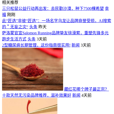
相关推荐
三只松鼠公益行动再出发：去民勤沙漠，种下7500棵希望
幸
福
刚刚
此“匠选”非彼“匠选”：一场名字乌龙让品牌商誉受损，AI搜索
的＂无妄之灾“
头条
昨天
萨洛蒙官宣Salomon Running品牌挚友徐濠萦，重塑先锋多元
跑步生活方式
头条
3天前
2型糖尿病长期管理，这份指南很实用!
新闻
3天前
藏红花哪个牌子最正宗？
十款天然无污染品牌推荐，滋补效果好
新闻
4天前