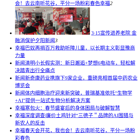
会！去云南听花谷，平分一场粉彩春色
幸福
2
3·15宣传进养老院 金
融消保护夕阳
新闻
3
幸福
巴奴再捐百万救助听障儿童，以长期主义彰显豫商
力量
新闻
清明小长假实测：新日邂逅+梦想6电动车，轻松解
决踏青出行全痛点
新闻
新奇康药业携旗下9家企业，重磅亮相首届中药农业
博览会
新闻
体内细胞治疗迎来新突破，普瑞基准依托“生物学
+AI”提供一站式生物分析解决方案
幸福
寒包火：春节盛宴后的身体困局与破解智慧
幸福
深度调查|廉价土鸡针对“三德子＂品牌的AI围猎与
新农人的反击
幸福
春天会开花，我也会！去云南听花谷，平分一场粉
彩春色