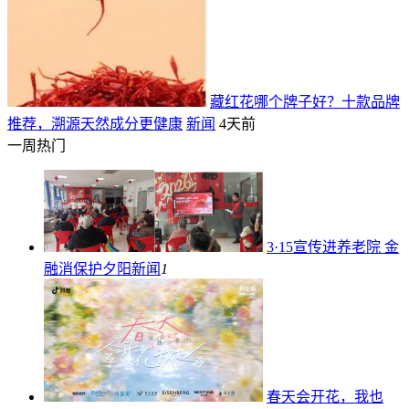
藏红花哪个牌子好？十款品牌
推荐，溯源天然成分更健康
新闻
4天前
一周热门
3·15宣传进养老院 金
融消保护夕阳
新闻
1
春天会开花，我也