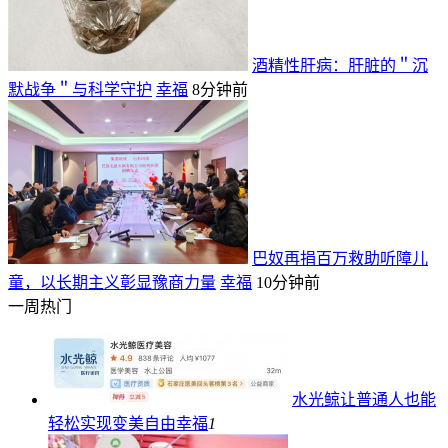
酒精性肝病：肝脏的＂沉
默战争＂与科学守护
幸福
8分钟前
巴奴再捐百万救助听障儿
童，以长期主义彰显豫商力量
幸福
10分钟前
一周热门
水光鲸让普通人也能
轻松实现变美自由
幸福
1