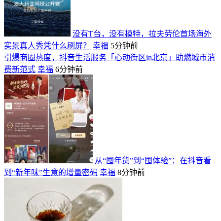
没有T台，没有模特，拉夫劳伦首场海外
实景真人秀凭什么刷屏？
幸福
5分钟前
引爆商圈热度，抖音生活服务「心动街区in北京」助燃城市消
费新范式
幸福
6分钟前
从“囤年货”到“囤体验”：在抖音看
到“新年味”生意的增量密码
幸福
8分钟前