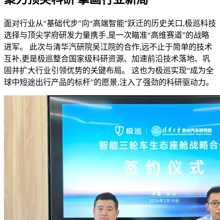
面对行业从“基础代步”向“高端智能”跃迁的历史关口,极巡科技
选择与顶尖学府研发力量携手,是一次瞄准“高维赛道”的战略
进军。 此次与清华汽研院吴江院的合作,远不止于简单的技术
互补,更是极巡整合国家级科研资源、加速前沿技术落地、巩
固并扩大行业引领优势的关键布局。 这也为极巡实现“成为全
球中短途出行产品的标杆”的愿景,注入了强劲的科研驱动力。