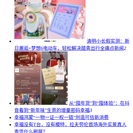
清明小长假实测：新
日邂逅+梦想6电动车，轻松解决踏青出行全痛点
新闻
2
从“囤年货”到“囤体验”：在抖
音看到“新年味”生意的增量密码
幸福
3
幸福
鸿蒙“一物一证一权一链”创造可信新消费
幸福
没有T台，没有模特，拉夫劳伦首场海外实景真人
秀凭什么刷屏？