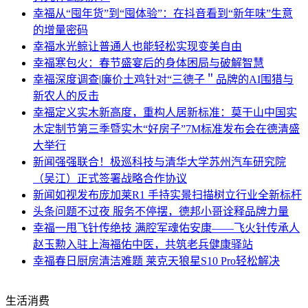
幸福
从“囤年货”到“囤体验”：在抖音看到“新年味”生意
的增量密码
幸福
水光鲸让普通人也能轻松实现变美自由
幸福
寒包火：春节盛宴后的身体困局与破解智慧
幸福
深度调查|廉价土鸡针对“三德子＂品牌的AI围猎与
新农人的反击
幸福
定义实木新高度，重构人居新标准：莫干山中国实
木定制节第三季暨实木“好房子”7M标准发布会在德清盛
大举行
新闻
强强联合！极巡科技与清华大学苏州汽车研究院
（吴江）正式签署战略合作协议
新闻
如视发布庞加莱R1 手持实景扫描树立行业全新标杆
头条
问题不过夜 服务不停摆，德邦小哥诠释品牌力量
幸福
一甩飞针传绝技 满腔军魂佑安康——飞火针传承人
赵玉勲入驻上海福佑中医，共筑老兵健康驿站
幸福
春日厨房清洁难题 莱克天狼星S10 Pro轻松解决
生活消费